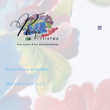
Aller
au
contenu
Recevez nos actualités
[fluentform id= »2″]